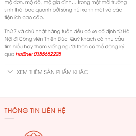
mộ đơn, mộ đôi, mộ gia đình… trong một môi trường
sinh thái bao quanh bởi sông núi xanh mát và các
tiện ích cao cấp.
Thứ 7 và chủ nhật hàng tuần đều có xe cố định từ Hà
Nội đi Công viên Thiên Đức. Quý khách có nhu cầu
tìm hiểu hay thăm viếng người thân có thể đăng ký
qua
hotline: 0355652225
XEM THÊM SẢN PHẨM KHÁC
THÔNG TIN LIÊN HỆ