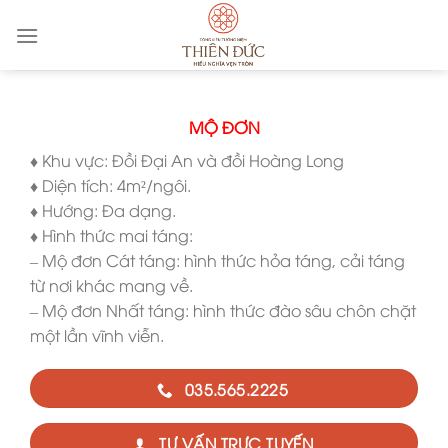
Skip
to
content
MỘ ĐƠN
♦ Khu vực: Đồi Đại An và đồi Hoàng Long
♦ Diện tích: 4m²/ngôi.
♦ Hướng: Đa dạng.
♦ Hình thức mai táng:
– Mộ đơn Cát táng: hình thức hỏa táng, cải táng
từ nơi khác mang về.
– Mộ đơn Nhất táng: hình thức đào sâu chôn chặt
một lần vĩnh viễn.
035.565.2225
TƯ VẤN TRỰC TUYẾN