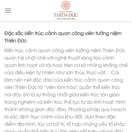
Skip
to
content
Đặc sắc kiến trúc cảnh quan công viên tưởng niệm
Thiên Đức
Kiến trúc cảnh quan công viên tưởng niệm Thiên Đức
quan hệ chặt chẽ với nghệ thuật sáng tạo cảnh
quan linh hoạt và tài hoa, trên cơ sở những khống chế
của điều kiện tự nhiên như sơn thủy, thực vật… Cái
làm nên nét độc đáo của kiến trúc cảnh quan công
viên Thiên Đức là “viên lâm hóa” quần thể kiến trúc
nơi đây. Đó là sự thống nhất giữa kiến trúc tôn giáo
trang nghiêm và kiến trúc thế tục tự do linh hoạt, hình
thành không gian độc đáo. Phương pháp quy hoạch
là xác định trục chính của khu đất, dựa theo đặc
điểm địa hình, tùy cơ bố trí, tổ hợp những yếu tố khác
nhau quần thể kiến trúc tôn giáo kết hợp với nơi đón