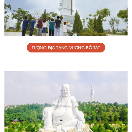
TƯỢNG ĐỊA TẠNG VƯƠNG BỒ TÁT