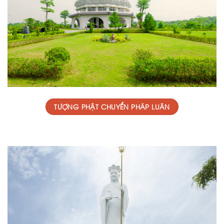
TƯỢNG PHẬT CHUYỂN PHÁP LUÂN